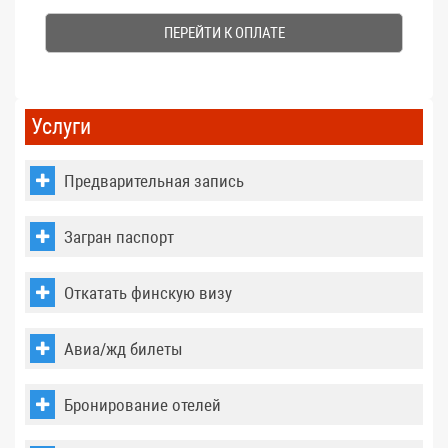
1
4
+
6
=
Услуги
Предварительная запись
Загран паспорт
Откатать финскую визу
Авиа/жд билеты
Бронирование отелей