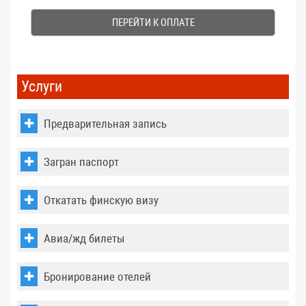
1
4
+
6
=
Услуги
Предварительная запись
Загран паспорт
Откатать финскую визу
Авиа/жд билеты
Бронирование отелей