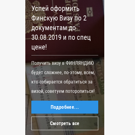
Успей оформить
Ужес
Финскую Визу по 2
погр
документам до
пров
30.08.2019 и по спец
ЕС
цене!
ения
Страны
тов,
решени
Получить визу в ФИНЛЯНДИЮ
Ф,
контро
будет сложнее, по-этому, всем,
але
сообще
кто собирается обратиться за
прибыв
визой, советуем поторопиться!
сообщи
Подробнее...
Пресс 
Евросо
Смотреть все