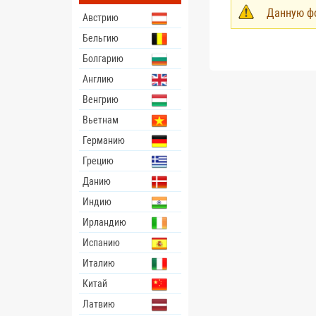
Данную фо
Австрию
Пред
Бельгию
Болгарию
Англию
Венгрию
Вьетнам
Германию
Грецию
Данию
Индию
Ирландию
Испанию
Италию
Китай
Латвию