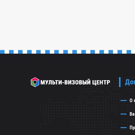
Смотреть все
До
О 
Ва
Пр