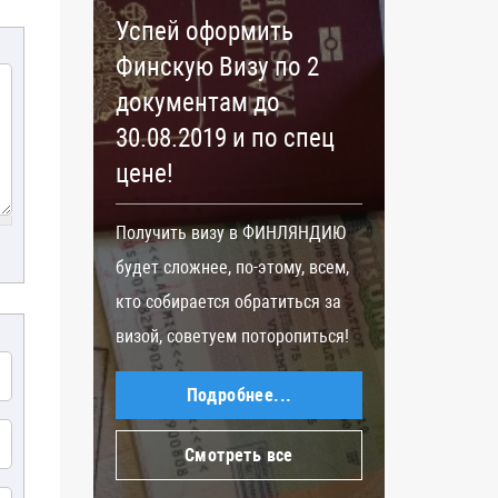
Успей оформить
Ужес
Финскую Визу по 2
погр
документам до
пров
30.08.2019 и по спец
ЕС
цене!
ения
Страны
тов,
решени
Получить визу в ФИНЛЯНДИЮ
Ф,
контро
будет сложнее, по-этому, всем,
але
сообще
кто собирается обратиться за
прибыв
визой, советуем поторопиться!
сообщи
Подробнее...
Пресс 
Евросо
Смотреть все