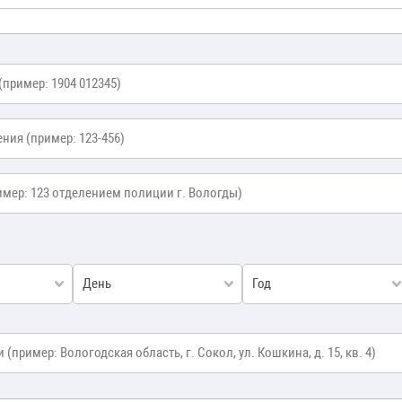
ния
*
День
Год
*