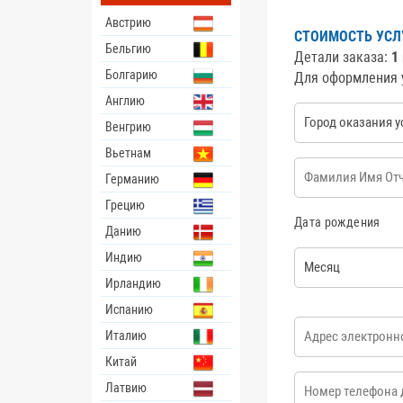
Австрию
СТОИМОСТЬ УСЛ
Бельгию
Детали заказа:
1
Болгарию
Для оформления 
Англию
Город оказания ус
Венгрию
Вьетнам
ФИО
*
Германию
Грецию
Дата рождения
Данию
Индию
Месяц
Ирландию
Испанию
E-mail
*
Италию
Китай
Номер телефона
*
Латвию