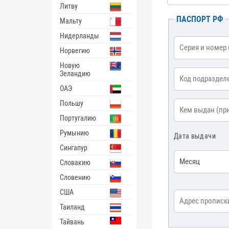
Литву
ПАСПОРТ РФ
Мальту
Нидерланды
Серия и номер
*
Норвегию
Новую
Код подразделе
Зеландию
ОАЭ
Польшу
Кем выдан
*
Португалию
Румынию
Дата выдачи
Сингапур
Месяц
Словакию
Словению
США
Адрес прописки
Таиланд
Тайвань