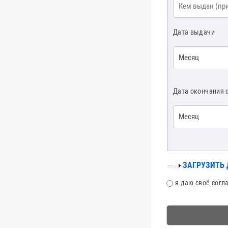
Кем выдан
*
Смотреть все
Дата выдачи
Месяц
Дата окончания 
Месяц
ПОКАЗАТЬ
ЗАГРУЗИТЬ
CОГЛАСИЕ
я даю своё согл
1
4