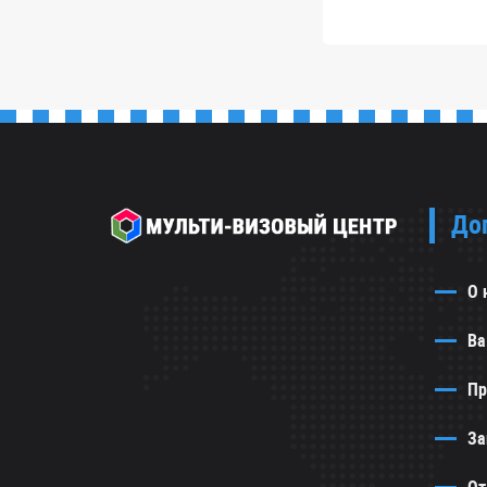
+
6
=
До
О 
Ва
Пр
За