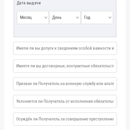
Дата выдачи
Месяц
День
Год
Имели ли вы допуск к сведениям особой важности или
совершенно секретным сведениям?
Имеете ли вы договорные, контрактные обязательства,
препятствующие выезду за границу?
Призван ли Получатель на военную службу или
альтернативную гражданскую службу?
Уклоняется ли Получатель от исполнения обязательств,
наложенных судом?
Осуждён ли Получатель за совершение преступления
или привлечён ли в качестве обвиняемого?