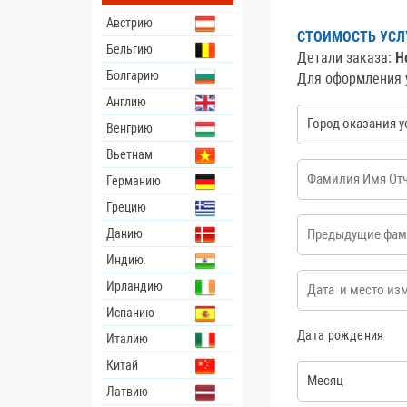
Австрию
СТОИМОСТЬ УСЛ
Бельгию
Детали заказа:
Н
Болгарию
Для оформления 
Англию
Город оказания ус
Венгрию
Вьетнам
ФИО
*
Германию
Грецию
Предыдущие фами
Данию
Индию
Дата и место изме
Ирландию
Испанию
Дата рождения
Италию
Китай
Месяц
Латвию