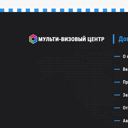
До
О 
Ва
Пр
За
От
Ав