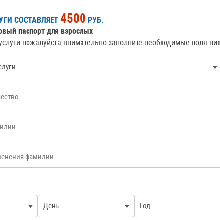
4500
УГИ СОСТАВЛЯЕТ
РУБ.
овый паспорт для взрослых
услуги пожалуйста внимательно заполните необходимые поля ни
луги
*
лии
нения фамилии
День
Год