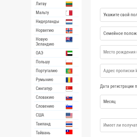
Литву
ПОЛ
Мальту
Нидерланды
СЕМЕЙНОЕ ПОЛОЖ
Норвегию
Новую
Зеландию
Место рождения
*
ОАЭ
Польшу
Адрес прописки
*
Португалию
Румынию
Дата регистрации 
Сингапур
Словакию
Месяц
Словению
США
Имеет ли получате
Таиланд
Тайвань