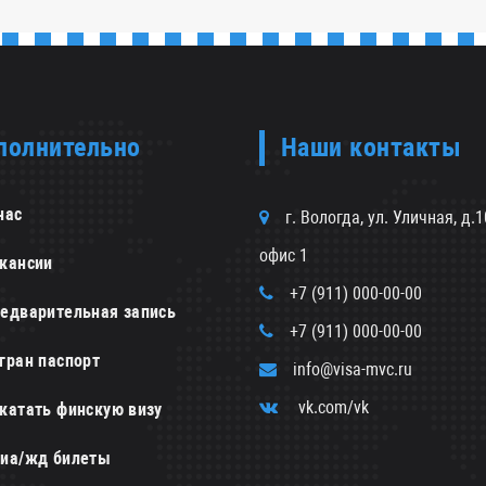
полнительно
Наши контакты
нас
г. Вологда, ул. Уличная, д.1
офис 1
кансии
+7 (911) 000-00-00
едварительная запись
+7 (911) 000-00-00
гран паспорт
info@visa-mvc.ru
vk.com/vk
катать финскую визу
иа/жд билеты