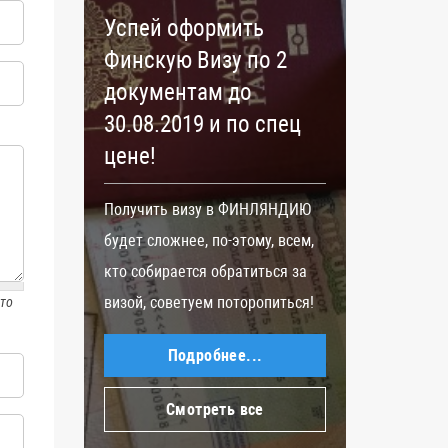
Успей оформить
Ужес
Финскую Визу по 2
погр
документам до
пров
30.08.2019 и по спец
ЕС
цене!
ения
Страны
тов,
решени
Получить визу в ФИНЛЯНДИЮ
Ф,
контро
будет сложнее, по-этому, всем,
але
сообще
кто собирается обратиться за
прибыв
визой, советуем поторопиться!
сто
сообщи
Подробнее...
Пресс 
Евросо
Смотреть все