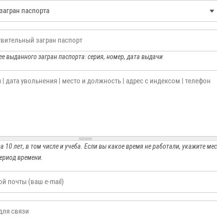
ЗАГРАН ПАСПОРТА
печатки пальцев
Индия снизила
я шенгенской визы
стоимость
ительный загран паспорт
электронных виз
нения в процедуре подачи
е выданного загран паспорта: серия, номер, дата выдачи
лений о выдаче шенгенских
Власти Индии в два раза
 за 10 лет
*
 14.09.2015 г.
снизили стоимость оформл
электронных виз для турис
Подробнее...
в том числе для граждан Р
следует из данных на порт
Смотреть все
правительства Индии.
а 10 лет, в том числе и учеба. Если вы какое время не работали, укажите ме
период времени.
Подробнее...
Смотреть все