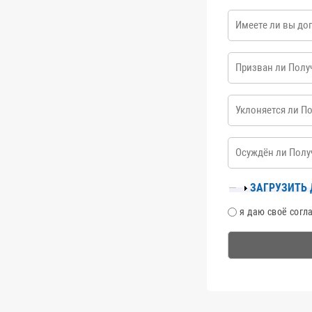
Имеете ли вы дого
Призван ли Получа
Уклоняется ли Пол
Осуждён ли Получа
обвиняемого?
ПОКАЗАТЬ
ЗАГРУЗИТЬ
CОГЛАСИЕ
я даю своё согл